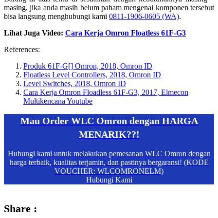
masing, jika anda masih belum paham mengenai komponen tersebut
bisa langsung menghubungi kami
0811-1906-0605 (WA)
.
Lihat Juga Video:
Cara Kerja Omron Floatless 61F-G3
References:
Produk 61F-G[] Omron, 2018, Omron ID
Floatless Level Controllers, 2018, Omron ID
Level Switches, 2018, Omron ID
Cara Kerja Omron Floadless 61F-G3, 2017, Elmecon
Multikencana Youtube
Mau Order WLC Omron dengan HARGA
MENARIK??!
Hubungi kami untuk melakukan pemesanan WLC Omron dengan
harga terbaik, kualitas terjamin, dan pastinya bergaransi! (KODE
VOUCHER: WLCOMRONELM)
Hubungi Kami
Share :