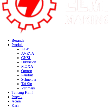
Beranda
Produk
ABB
AVEVA
CNSL
Hikvision
MOXA
Omron
Panduit
Schneider
Tai Sin
Varimark
Tentang Kami
Proyek
Acara
Karir