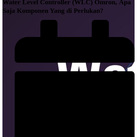
Water Level Controller (WLC) Omron, Apa
Saja Komponen Yang di Perlukan?