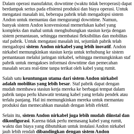
Dalam operasi manufaktur, downtime (waktu tidak beroperasi) dapat
berdampak serius pada efisiensi produksi dan biaya operasi. Untuk
mengatasi masalah ini, beberapa pabrik telah mengadopsi sistem
Andon untuk memantau dan mengurangi downtime. Namun,
banyak sistem Andon konvensional memerlukan kabel yang
kompleks dan mahal untuk menghubungkan stasiun kerja dengan
sistem pemantauan, sehingga membatasi fleksibilitas dan mobilitas
staf pabrik. Untuk mengatasi masalah ini, sejumlah pabrik telah
mengadopsi
sistem
Andon nirkabel yang lebih inovatif
. Andon
nirkabel memungkinkan stasiun kerja untuk terhubung ke sistem
pemantauan melalui jaringan nirkabel, sehingga memungkinkan staf
pabrik untuk mengakses informasi downtime dan pemecahan
masalah secara real-time tanpa terikat oleh kabel yang rumit.
Salah satu
keuntungan utama dari sistem Andon nirkabel
adalah mobilitas yang lebih besar
. Staf pabrik dapat dengan
mudah membawa stasiun kerja mereka ke berbagai tempat dalam
pabrik tanpa perlu khawatir tentang kabel yang terlalu pendek atau
terlalu panjang. Hal ini memungkinkan mereka untuk memantau
produksi dan memecahkan masalah dengan lebih efektif.
Selain itu,
sistem Andon nirkabel juga lebih mudah diinstal dan
dikonfigurasi
. Karena tidak perlu memasang kabel yang rumit,
waktu dan biaya yang dibutuhkan untuk instalasi Andon nirkabel
jauh lebih rendah
dibandingkan dengan sistem Andon