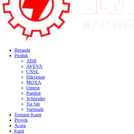
Beranda
Produk
ABB
AVEVA
CNSL
Hikvision
MOXA
Omron
Panduit
Schneider
Tai Sin
Varimark
Tentang Kami
Proyek
Acara
Karir