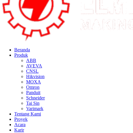
Beranda
Produk
ABB
AVEVA
CNSL
Hikvision
MOXA
Omron
Panduit
Schneider
Tai Sin
Varimark
Tentang Kami
Proyek
Acara
Karir