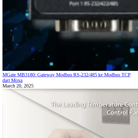
MGate MB3180: Gateway Modbus RS-232/485 ke Modbus TCP
dari Moxa
March 20, 2025