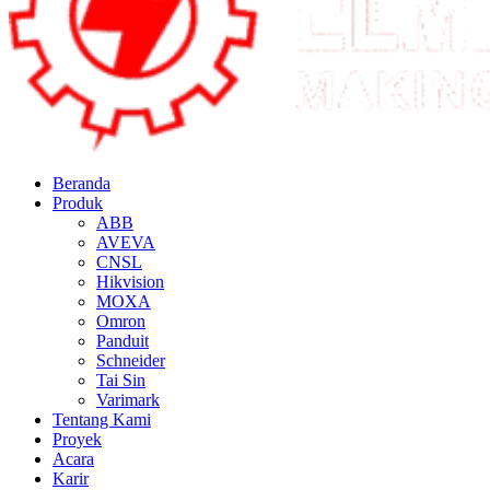
Beranda
Produk
ABB
AVEVA
CNSL
Hikvision
MOXA
Omron
Panduit
Schneider
Tai Sin
Varimark
Tentang Kami
Proyek
Acara
Karir