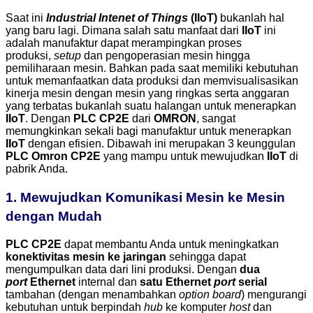
Saat ini
Industrial Intenet of Things
(IIoT)
bukanlah hal
yang baru lagi. Dimana salah satu manfaat dari
IIoT
ini
adalah manufaktur dapat merampingkan proses
produksi,
setup
dan pengoperasian mesin hingga
pemiliharaan mesin. Bahkan pada saat memiliki kebutuhan
untuk memanfaatkan data produksi dan memvisualisasikan
kinerja mesin dengan mesin yang ringkas serta anggaran
yang terbatas bukanlah suatu halangan untuk menerapkan
IIoT
.
Dengan
PLC CP2E
dari
OMRON
, sangat
memungkinkan sekali bagi manufaktur untuk menerapkan
IIoT
dengan efisien. Dibawah ini merupakan 3 keunggulan
PLC Omron CP2E
yang mampu untuk mewujudkan
IIoT
di
pabrik Anda.
1. Mewujudkan Komunikasi Mesin ke Mesin
dengan Mudah
PLC CP2E
dapat membantu Anda untuk meningkatkan
konektivitas mesin ke jaringan
sehingga dapat
mengumpulkan data dari lini produksi. Dengan
dua
port
Ethernet
internal dan
satu Ethernet
port
serial
tambahan (dengan menambahkan
option board
) mengurangi
kebutuhan untuk berpindah
hub
ke komputer
host
dan