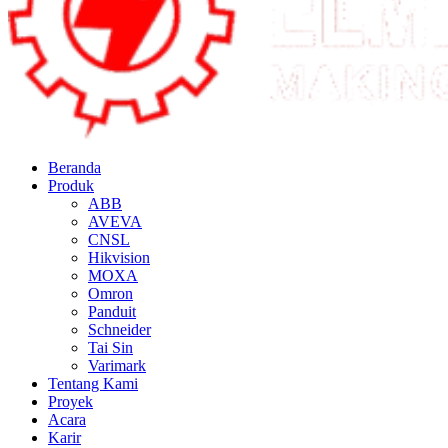
Beranda
Produk
ABB
AVEVA
CNSL
Hikvision
MOXA
Omron
Panduit
Schneider
Tai Sin
Varimark
Tentang Kami
Proyek
Acara
Karir